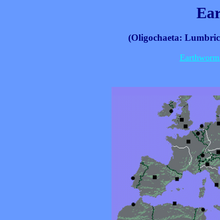
Ea
(Oligochaeta: Lumbric
Earthworm