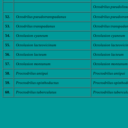
Octodrilus pseudoliss
52.
Octodrilus pseudotranspadanus
Octodrilus pseudotra
53.
Octodrilus transpadanus
Octodrilus transpada
54.
Octolasion cyaneum
Octolasion cyaneum
55.
Octolasion lacteovicinum
Octolasion lacteovic
56.
Octolasion lacteum
Octolasion lacteum
57.
Octolasion montanum
Octolasion montanum
58.
Proctodrilus antipai
Proctodrilus antipai
59.
Proctodrilus opisthoductus
Proctodrilus opisthod
60.
Proctodrilus tuberculatus
Proctodrilus tubercul