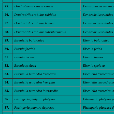
25.
Dendrobaena veneta veneta
Dendrobaena veneta 
26.
Dendrodrilus rubidus rubidus
Dendrodrilus rubidus
27.
Dendrodrilus rubidus.tenuis
Dendrodrilus rubidus
28.
Dendrodrilus rubidus subrubicundus
Dendrodrilus rubidus
29.
Eiseniella balatonica
Eisenia balatonica
30.
Eisenia foetida
Eisenia fetida
31.
Eisenia lucens
Eisenia lucens
32.
Eisenia spelaea
Eisenia spelaea
33.
Eiseniella tetraedra tetraedra
Eiseniella tetraedra t
34.
Eiseniella tetraedra hercynia
Eiseniella tetraedra h
35.
Eiseniella tetraedra intermedia
Eiseniella tetraedra i
36.
Fitzingeria platyura platyura
Fitzingeria platyura 
37.
Fitzingeria patyura depressa
Fitzingeria platyura 