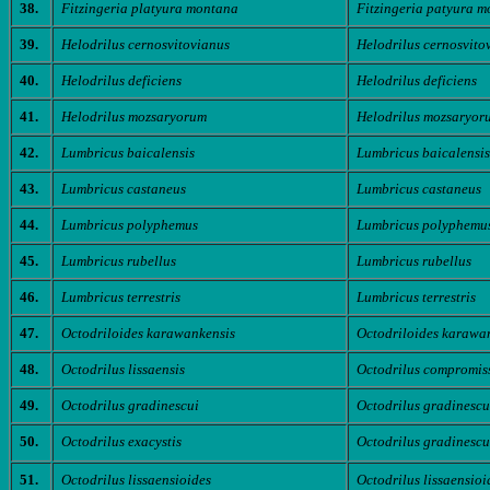
38.
Fitzingeria platyura montana
Fitzingeria patyura 
39.
Helodrilus cernosvitovianus
Helodrilus cernosvito
40.
Helodrilus deficiens
Helodrilus deficiens
41.
Helodrilus mozsaryorum
Helodrilus mozsaryor
42.
Lumbricus baicalensis
Lumbricus baicalensis
43.
Lumbricus castaneus
Lumbricus castaneus
44.
Lumbricus polyphemus
Lumbricus polyphemu
45.
Lumbricus rubellus
Lumbricus rubellus
46.
Lumbricus terrestris
Lumbricus terrestris
47.
Octodriloides karawankensis
Octodriloides karawa
48.
Octodrilus lissaensis
Octodrilus compromis
49.
Octodrilus gradinescui
Octodrilus gradinescu
50.
Octodrilus exacystis
Octodrilus gradinescu
51.
Octodrilus lissaensioides
Octodrilus lissaensioi