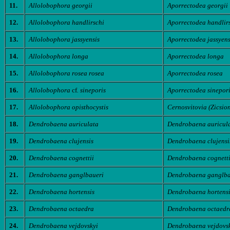
11.
Allolobophora georgii
Aporrectodea georgii
12.
Allolobophora handlirschi
Aporrectodea handlir
13.
Allolobophora jassyensis
Aporrectodea jassyens
14.
Allolobophora longa
Aporrectodea longa
15.
Allolobophora rosea rosea
Aporrectodea rosea
16.
Allolobophora
cf
. sineporis
Aporrectodea sinepor
17.
Allolobophora opisthocystis
Cernosvitovia (Zicsion
18.
Dendrobaena auriculata
Dendrobaena auricul
19.
Dendrobaena clujensis
Dendrobaena clujensi
20.
Dendrobaena cognettii
Dendrobaena cognetti
21.
Dendrobaena ganglbaueri
Dendrobaena ganglba
22.
Dendrobaena hortensis
Dendrobaena hortensi
23.
Dendrobaena octaedra
Dendrobaena octaedr
24.
Dendrobaena vejdovskyi
Dendrobaena vejdovs