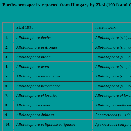
Earthworm species reported from Hungary by Zicsi (1991) and C
Zicsi 1991
Present work
1.
Allolobophora dacica
Allolobophora
(s. l.)
d
2.
Allolobophora gestroides
Allolobophora
(s. l.)
ge
3.
Allolobophora hrabei
Allolobophora
(s. l.)
h
4.
Allolobophora leoni
Allolobophora
(s. l.)
l
5.
Allolobophora mehadiensis
Allolobophora
(s. l.)
m
6.
Allolobophora nematogena
Allolobophora
(s. l.)
n
7.
Allolobophora chlorotica
Allolobophora chlorot
8.
Allolobophora eiseni
Allolobophoridella ei
9.
Allolobophora dubiosa
Aporrectodea
(s. l.)
du
10.
Allolobophora caliginosa caliginosa
Aporrectodea caligin